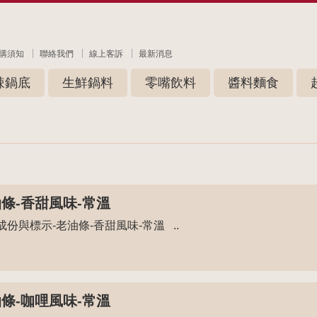
購須知
聯絡我們
線上客訴
最新消息
辣鍋底
生鮮鍋料
零嘴飲料
醬料麵食
條-香甜風味-常溫
成份與標示-老油條-香甜風味-常溫 ..
條-咖哩風味-常溫